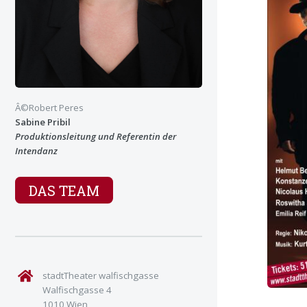
Â©Robert Peres
Sabine Pribil
Produktionsleitung und Referentin der
Intendanz
DAS TEAM
stadtTheater walfischgasse
Walfischgasse 4
1010 Wien