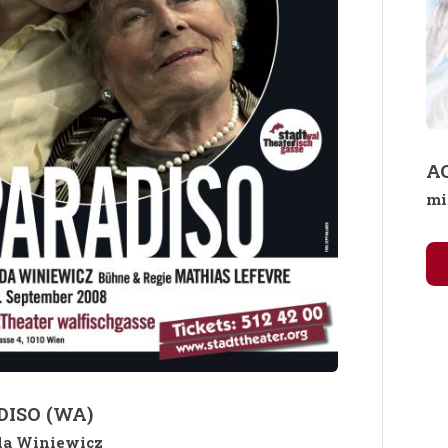
AC
mi
DISO (WA)
da Winiewicz