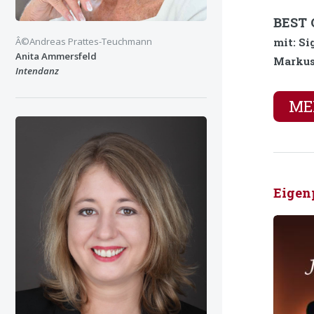
BEST 
Â©Andreas Prattes-Teuchmann
mit: Si
Anita Ammersfeld
Markus
Intendanz
MEH
Eigen