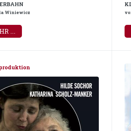
TERBAHN
K
da Winiewicz
vo
R ...
produktion