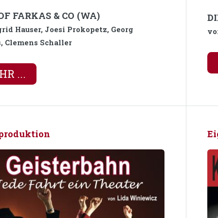
OF FARKAS & CO (WA)
D
grid Hauser, Joesi Prokopetz, Georg
vo
, Clemens Schaller
R ...
produktion
Ei