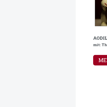
AODIL
mit: T
MEH