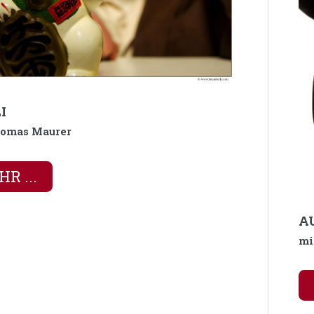
I
homas Maurer
R ...
A
mi