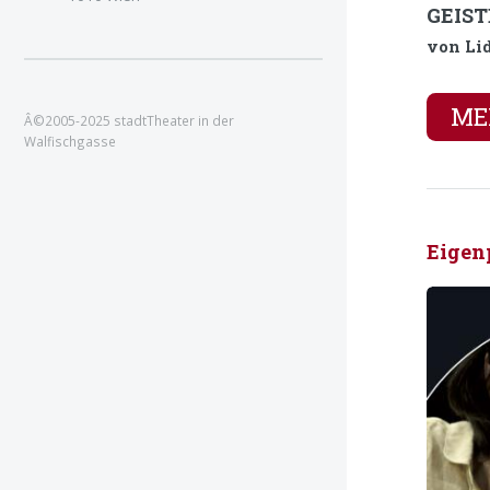
GEIS
von Li
MEH
Â©2005-2025 stadtTheater in der
Walfischgasse
Eigen