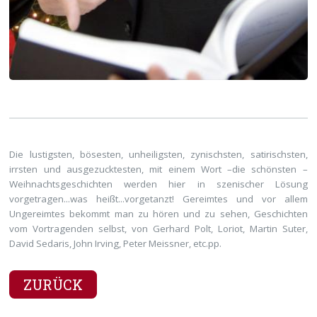
Die lustigsten, bösesten, unheiligsten, zynischsten, satirischsten,
irrsten und ausgezucktesten, mit einem Wort –die schönsten –
Weihnachtsgeschichten werden hier in szenischer Lösung
vorgetragen...was heißt...vorgetanzt! Gereimtes und vor allem
Ungereimtes bekommt man zu hören und zu sehen, Geschichten
vom Vortragenden selbst, von Gerhard Polt, Loriot, Martin Suter,
David Sedaris, John Irving, Peter Meissner, etc.pp.
ZURÜCK