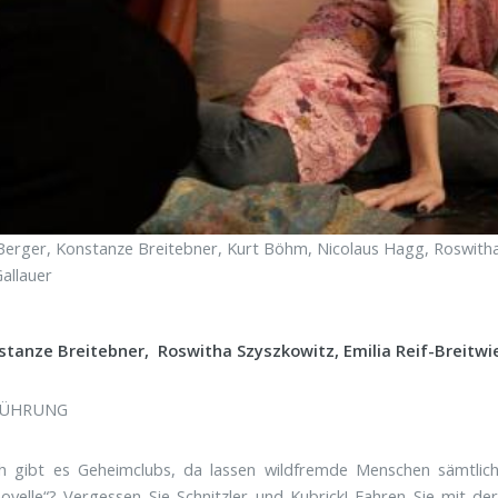
erger, Konstanze Breitebner, Kurt Böhm, Nicolaus Hagg, Roswith
allauer
stanze Breitebner,
Roswitha Szyszkowitz,
Emilia Reif-Breitwi
FÜHRUNG
ch gibt es Geheimclubs, da lassen wildfremde Menschen sämtlich
velle“? Vergessen Sie Schnitzler und Kubrick! Fahren Sie mit de