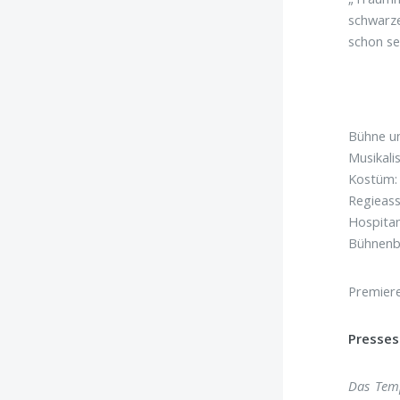
schwarze
schon se
Bühne u
Musikali
Kostüm
Regieass
Hospita
Bühnenb
Premiere
Presse
Das Temp