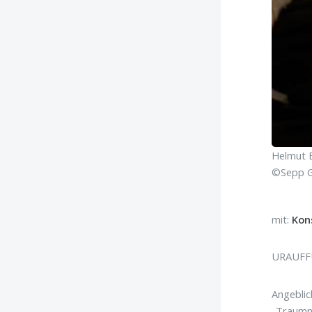
Helmut B
©Sepp G
mit:
Kon
URAUF
Angebli
„Traumno