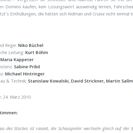
n Domino kaufen, kein Losungswort auswendig lernen, Fahrschein
tzt´s Enthüllungen, die hätten sich Kidman und Cruise nicht einmal 
nd Regie:
Niko Büchel
sche Leitung:
Kurt Böhm
:
Maria Kappeter
istenz:
Sabine Pribil
nz:
Michael Hintringer
au & Technik:
Stanislaw Kowalski, David Strickner,
Martin Sall
: 24. März 2010
stimmen:
o des Stückes ist rasant, die Schauspieler wechseln gleich auf de