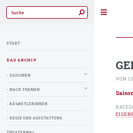
Toggle
START
DAS ARCHIV
GE
- SAISONEN
VON L
- NACH THEMEN
Saiso
- KÃ¼NSTLERINNEN
KATEG
EIGEN
- REGIE UND AUSSTATTUNG
THEATERWAL