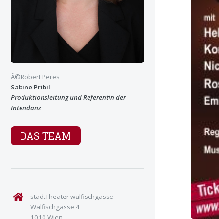
Â©Robert Peres
Sabine Pribil
Produktionsleitung und Referentin der
Intendanz
DAS TEAM
stadtTheater walfischgasse
Walfischgasse 4
1010 Wien