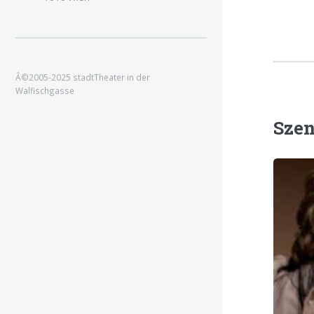
Â©2005-2025 stadtTheater in der
Walfischgasse
Szen