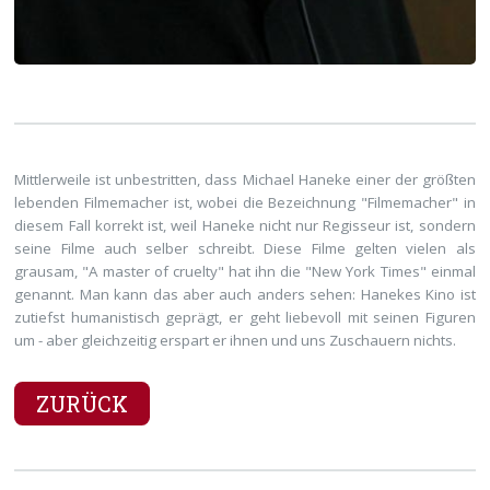
Mittlerweile ist unbestritten, dass Michael Haneke einer der größten
lebenden Filmemacher ist, wobei die Bezeichnung "Filmemacher" in
diesem Fall korrekt ist, weil Haneke nicht nur Regisseur ist, sondern
seine Filme auch selber schreibt. Diese Filme gelten vielen als
grausam, "A master of cruelty" hat ihn die "New York Times" einmal
genannt. Man kann das aber auch anders sehen: Hanekes Kino ist
zutiefst humanistisch geprägt, er geht liebevoll mit seinen Figuren
um - aber gleichzeitig erspart er ihnen und uns Zuschauern nichts.
ZURÜCK