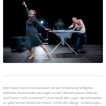
Was haben harte Frühstückseier mit der Entstehung heftigster
ehelicher Auseinandersetzungen zu tun? Warum passen Männer
und Frauen nicht zusammen? Loriot straft alle Lügen, die behaupten,
es gäbe keinen deutschen Humor. Komik des Alltags - erstklassiges