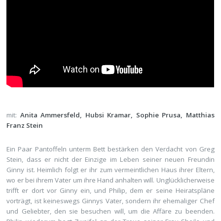
mit:
Anita Ammersfeld, Hubsi Kramar, Sophie Prusa, Matthias
Franz Stein
Ein Paar Pantoffeln unterm Bett bestärken den Verdacht von Greg
Stein, dass er nicht der Einzige im Leben seiner neuen Freundin
Ginny ist. Heimlich folgt er ihr zum vermeintlichen Haus ihrer Eltern,
wo er bei ihrem Vater um ihre Hand anhalten will. Unglücklicherweise
trifft er dort vor Ginny ein, und Philip, dem er seine Heiratspläne
vorträgt, ist keineswegs Ginnys Vater, sondern ihr ehemaliger Chef
und Geliebter, den sie besuchen will, um die Affäre zu beenden.