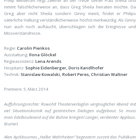
Philip wiederum hegt Zweifel an der Treue seiner Frau Sheila und
nimmt fälschlicherweise an, dass Greg Sheila heiraten möchte. Da
Greg aber nicht Sheila sondern Ginny meint, findet er Philips
väterliche Haltung verständlicherweise höchst merkwürdig. Als Ginny
nun auch noch auftaucht, überschlagen sich die Ereignisse und
Missverständnisse.
Regie:
Carolin Pienkos
Ausstattung:
Ilona Glöckel
Regieassistenz:
Lena Arends
Hospitanz:
Sophie Eidenberger, Doris Kandlhofer
Technik:
Stanislaw Kowalski, Robert Peres, Christian Waltner
Premiere: 5. März 2014
Aufführungsrechte: Rowohlt TheaterverlagEin vergnüglicher Abend mit
viel Situationskomik auf geistreichen Dialogen aufgebaut. So muss
man Edelboulevard auf die Bühne bringen! Langer, verdienter Applaus.
(Kurier)
Alan Ayckbournes „Halbe Wahrheiten“ begeistern zurzeit das Publikum