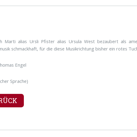
ph Marti alias Ursli Pfister alias Ursula West bezaubert als a
usik schmackhaft, für die diese Musikrichtung bisher ein rotes Tu
Thomas Engel
ischer Sprache)
RÜCK