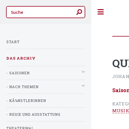
Toggle
START
DAS ARCHIV
QU
- SAISONEN
JOHAN
- NACH THEMEN
Saiso
- KÃ¼NSTLERINNEN
KATEG
MUSIK
- REGIE UND AUSSTATTUNG
THEATERWAL