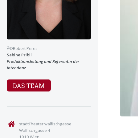
Â©Robert Peres
Sabine Pribil
Produktionsleitung und Referentin der
Intendanz
DAS TEAM
stadtTheater walfischgasse
Walfischgasse 4
1010 Wien