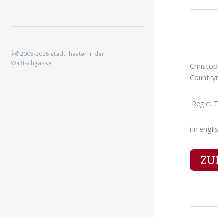
Â©2005-2025 stadtTheater in der
Walfischgasse
Christo
Countrym
Regie: 
(in engl
ZU