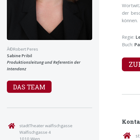
Wortwitz
der beso
können.
Regie:
L
Buch:
Pa
Â©Robert Peres
Sabine Pribil
Produktionsleitung und Referentin der
ZU
Intendanz
DAS TEAM
Konta
stadtTheater walfischgasse
Walfischgasse 4
s
1010 Wien