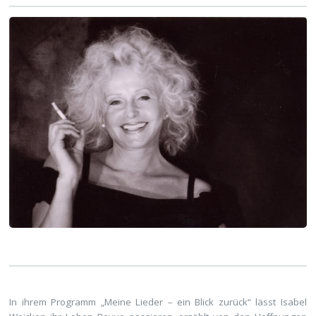
In ihrem Programm „Meine Lieder – ein Blick zurück“ lässt Isabel