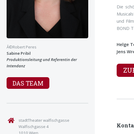
Die sch
Musicals
und Fil
BOND Ti
Helge T
Â©Robert Peres
Jens Wr
Sabine Pribil
Produktionsleitung und Referentin der
Intendanz
ZU
DAS TEAM
stadtTheater walfischgasse
Konta
Walfischgasse 4
1010 Wien