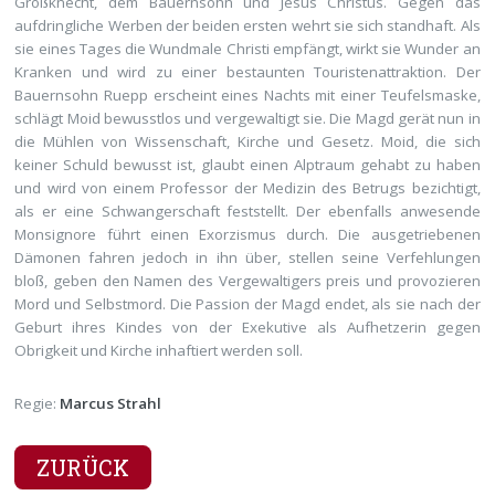
Großknecht, dem Bauernsohn und Jesus Christus. Gegen das
aufdringliche Werben der beiden ersten wehrt sie sich standhaft. Als
sie eines Tages die Wundmale Christi empfängt, wirkt sie Wunder an
Kranken und wird zu einer bestaunten Touristenattraktion. Der
Bauernsohn Ruepp erscheint eines Nachts mit einer Teufelsmaske,
schlägt Moid bewusstlos und vergewaltigt sie. Die Magd gerät nun in
die Mühlen von Wissenschaft, Kirche und Gesetz. Moid, die sich
keiner Schuld bewusst ist, glaubt einen Alptraum gehabt zu haben
und wird von einem Professor der Medizin des Betrugs bezichtigt,
als er eine Schwangerschaft feststellt. Der ebenfalls anwesende
Monsignore führt einen Exorzismus durch. Die ausgetriebenen
Dämonen fahren jedoch in ihn über, stellen seine Verfehlungen
bloß, geben den Namen des Vergewaltigers preis und provozieren
Mord und Selbstmord. Die Passion der Magd endet, als sie nach der
Geburt ihres Kindes von der Exekutive als Aufhetzerin gegen
Obrigkeit und Kirche inhaftiert werden soll.
Regie:
Marcus Strahl
ZURÜCK