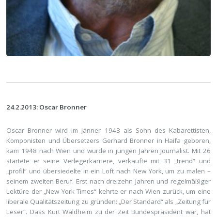
24.2.2013: Oscar Bronner
Oscar Bronner wird im Jänner 1943 als Sohn des Kabarettisten,
Komponisten und Übersetzers Gerhard Bronner in Haifa geboren,
kam 1948 nach Wien und wurde in jungen Jahren Journalist. Mit 26
startete er seine Verlegerkarriere, verkaufte mit 31 „trend“ und
„profil“ und übersiedelte in ein Loft nach New York, um zu malen –
seinem zweiten Beruf. Erst nach dreizehn Jahren und regelmäßiger
Lektüre der „New York Times“ kehrte er nach Wien zurück, um eine
liberale Qualitätszeitung zu gründen: „Der Standard“ als „Zeitung für
Leser“. Dass Kurt Waldheim zu der Zeit Bundespräsident war, hat