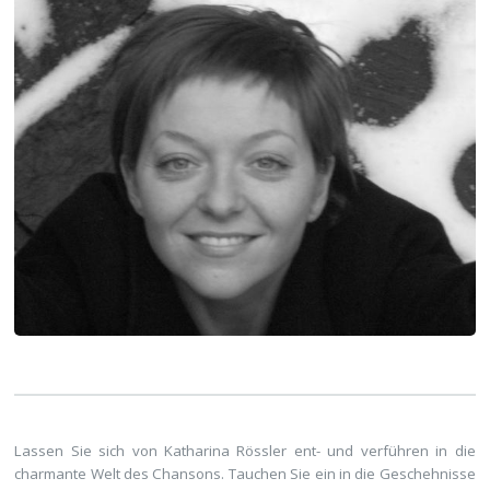
Lassen Sie sich von Katharina Rössler ent- und verführen in die
charmante Welt des Chansons. Tauchen Sie ein in die Geschehnisse