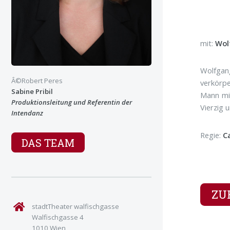
mit:
Wol
Wolfgang
Â©Robert Peres
verkörpe
Sabine Pribil
Mann mit
Produktionsleitung und Referentin der
Vierzig 
Intendanz
Regie:
C
DAS TEAM
ZU
stadtTheater walfischgasse
Walfischgasse 4
1010 Wien