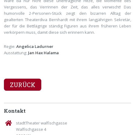
Wäre da nur nicht diese unerträgliche Hitze, die Momente des
Vergessens, das Verrinnen der Zeit, das alles verwischt! Das
humorvolle 2-Personen-Stück zeigt den bizarren Alltag der
gealterten Theaterdiva Bernhardt mit ihrem langjährigen Sekretär,
der für die Bettlägrige ständig Figuren aus ihrem früheren Leben
verkörpern muss, damit diese sich erinnern kann.
Regie:
Angelica Ladurner
Ausstattung:
Jan Hax Halama
ZURÜCK
Kontakt
stadtTheater walfischgasse
Walfischgasse 4