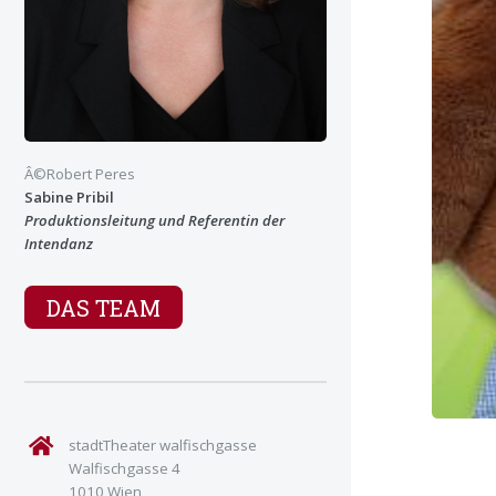
Â©Robert Peres
Sabine Pribil
Produktionsleitung und Referentin der
Intendanz
DAS TEAM
stadtTheater walfischgasse
Walfischgasse 4
1010 Wien