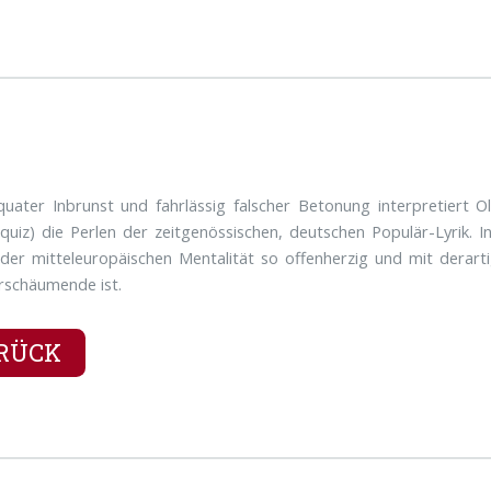
uater Inbrunst und fahrlässig falscher Betonung interpretiert Ol
nquiz) die Perlen der zeitgenössischen, deutschen Populär-Lyrik.
er mitteleuropäischen Mentalität so offenherzig und mit derartig
rschäumende ist.
RÜCK