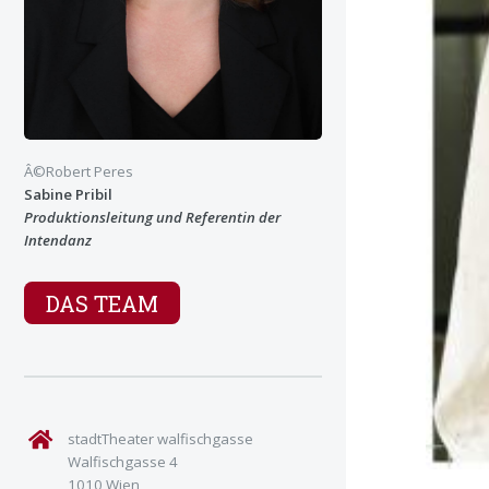
Â©Robert Peres
Sabine Pribil
Produktionsleitung und Referentin der
Intendanz
DAS TEAM
stadtTheater walfischgasse
Walfischgasse 4
1010 Wien