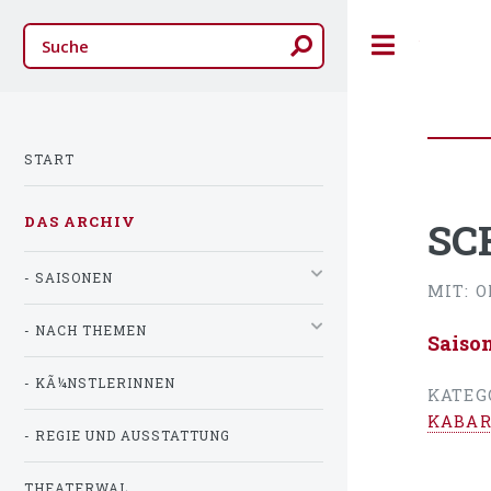
Toggle
START
DAS ARCHIV
SC
- SAISONEN
MIT: O
- NACH THEMEN
Saiso
- KÃ¼NSTLERINNEN
KATEG
KABAR
- REGIE UND AUSSTATTUNG
THEATERWAL