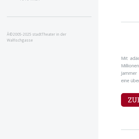
Â©2005-2025 stadtTheater in der
Walfischgasse
Mit adäq
Millione
Jammer d
eine übe
ZU