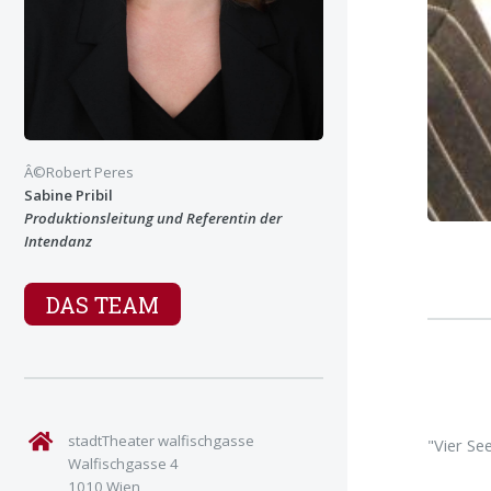
Â©Robert Peres
Sabine Pribil
Produktionsleitung und Referentin der
Intendanz
DAS TEAM
stadtTheater walfischgasse
"Vier Se
Walfischgasse 4
1010 Wien