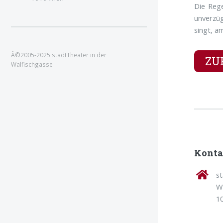
Die Rege
unverzüg
singt, a
Â©2005-2025 stadtTheater in der
ZU
Walfischgasse
Konta
s
W
1