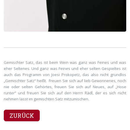
Gemischter Satz, das ist beim Wein was ganz was Feines und was
eher Seltenes. Und ganz was Feines und eher selten Gespieltes ist
auch das Programm von Joesi Prokopetz, das also nicht grundlos
„Gemischter Satz“ heißt. Freuen Sie sich auf lieb Gewonnenes, noch
nie oder selten Gehörtes, freuen Sie sich auf Neues, auf „Hose
runter“ und freuen Sie sich auf den Herrn Rädl, der es sich nicht
nehmen lässt im gemischten Satz mitzumischen.
ZURÜCK