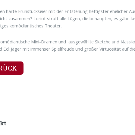
n harte Frühstückseier mit der Entstehung heftigster ehelicher
icht zusammen? Loriot straft alle Lügen, die behaupten, es gäbe k
siges komödiantisches Theater.
komödiantische Mini-Dramen und ausgewählte Sketche und Klassike
d Edi Jäger mit immenser Spielfreude und großer Virtuosität auf d
RÜCK
kt