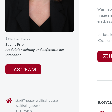
Was habe
Frauen n
erstklas
Loriots 
Â©Robert Peres
Köchl un
Sabine Pribil
Produktionsleitung und Referentin der
ZU
Intendanz
DAS TEAM
stadtTheater walfischgasse
Konta
Walfischgasse 4
1010 Wien