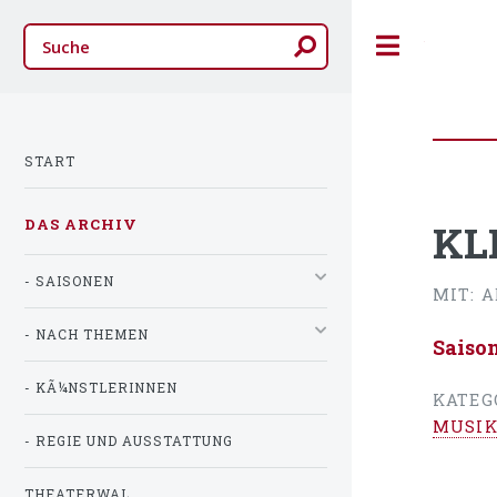
Toggle
START
DAS ARCHIV
KL
- SAISONEN
MIT: 
- NACH THEMEN
Saiso
- KÃ¼NSTLERINNEN
KATEG
MUSIK
- REGIE UND AUSSTATTUNG
THEATERWAL