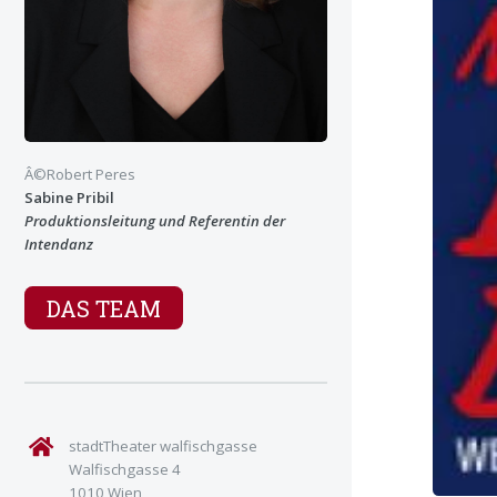
Â©Robert Peres
Sabine Pribil
Produktionsleitung und Referentin der
Intendanz
DAS TEAM
stadtTheater walfischgasse
Walfischgasse 4
1010 Wien