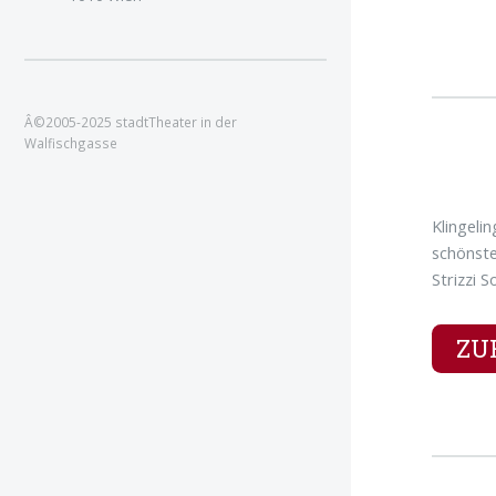
Â©2005-2025 stadtTheater in der
Walfischgasse
Klingeli
schönste
Strizzi 
ZU