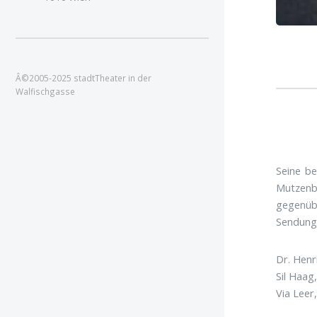
Â©2005-2025 stadtTheater in der
Walfischgasse
Seine be
Mutzenb
gegenübe
Sendung 
Dr. Henr
Sil Haag
Via Leer