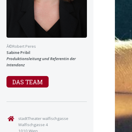
Â©Robert Peres
Sabine Pribil
Produktionsleitung und Referentin der
Intendanz
DAS TEAM
stadtTheater walfischgasse
Walfischgasse 4
1010 Wien