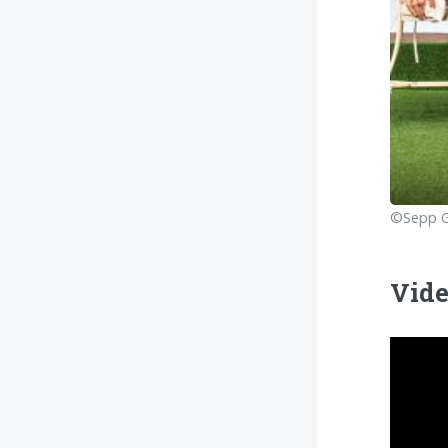
©Sepp G
Vid