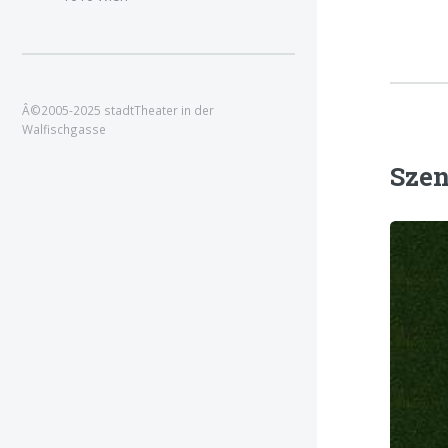
Â©2005-2025 stadtTheater in der
Walfischgasse
Szen