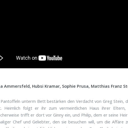
ta Ammersfeld, Hubsi Kramar, Sophie Prusa, Matthias Franz St
 Pantoffeln unterm Bett bestärken den Verdacht von Greg Stein, d
st. Heimlich folgt er ihr zum vermeintlichen Haus ihrer Elter
icherweise trifft er dort vor Ginny ein, und Philip, dem er seine He
aliger Chef und Geliebter, den sie besuchen will, um die Affäre