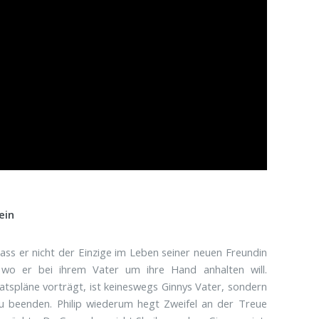
ein
ass er nicht der Einzige im Leben seiner neuen Freundin
n, wo er bei ihrem Vater um ihre Hand anhalten will.
iratspläne vorträgt, ist keineswegs Ginnys Vater, sondern
 zu beenden. Philip wiederum hegt Zweifel an der Treue