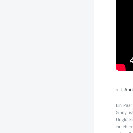
mit:
Ani
Ein Paar
Ginny i
Unglückl
ihr ehem