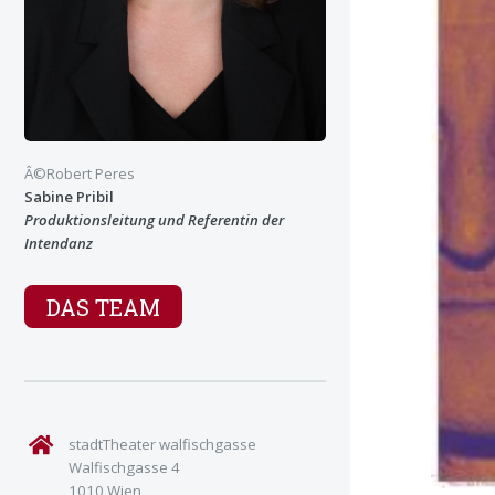
Â©Robert Peres
Sabine Pribil
Produktionsleitung und Referentin der
Intendanz
DAS TEAM
stadtTheater walfischgasse
Walfischgasse 4
1010 Wien