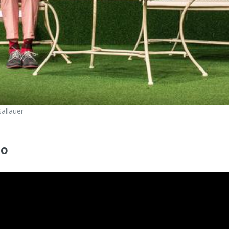
allauer
eo